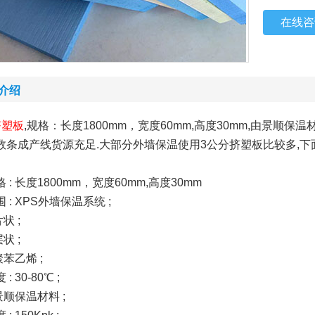
在线咨
介绍
挤塑板
,规格：长度1800mm，宽度60mm,高度30mm,由景顺
数条成产线货源充足.大部分外墙保温使用3公分挤塑板比较多,
 : 长度1800mm，宽度60mm,高度30mm
 : XPS外墙保温系统 ;
片状 ;
层状 ;
聚苯乙烯 ;
: 30-80℃ ;
 景顺保温材料 ;