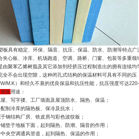
挤塑板具有稳定、环保、隔音、抗压、保温、防水、防潮等特点广
合夹心板、冷库、机场跑道、空调、路桥、门窗、包装等多重领
是由聚苯乙烯树脂及其它添加剂经挤压过程制造出的拥有连续均
完全不会出现空隙，这种闭孔式结构的保温材料可具有不同的压（15
28W/M.K）和经久不衰的优良保温和抗压性能，抗压强度可达220-5
挤塑板
用途：
宅屋、写字搂、工厂墙面及屋顶防水、隔热、保温；
于配制冷库的隔热板、保冷及抗水；
配于钢结构厂房、铁皮房与彩色波纹板；
于铺垫于地板下面，起到隔热、防潮、隔音的作用；
于中央空调通风管道，起到隔热、保温的作用；