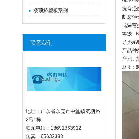
抗压强度 
抗弯强度 
楼顶挤塑板案例
断裂伸长率
低温弯折&
等级 : B
导热系数（
联系我们
产品种类 
产地 : 
材质 : 
地址：广东省东莞市中堂镇沉塘路
2号1栋
联系
电话
：13691863912
传真：65632388