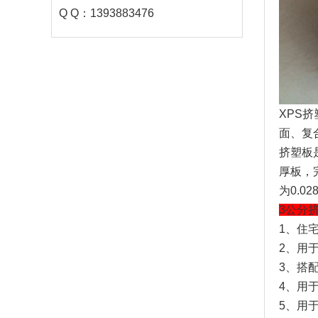
Q Q：1393883476
XPS
面、复
挤塑板
厚板，
为0.0
3公分
1、住
2、用
3、搭
4、用
5、用